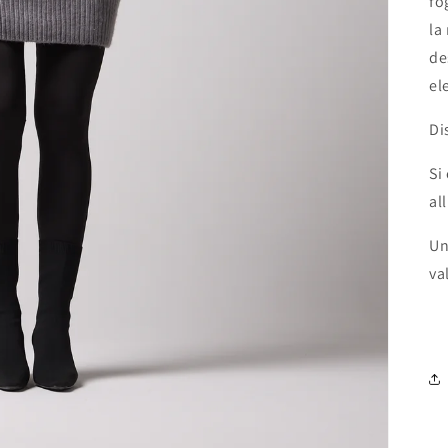
fo
la
de
el
Di
Si
al
Un
va