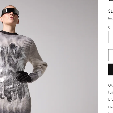
P
$
di
Imp
li
Qu
Qu
lu
LI
ri