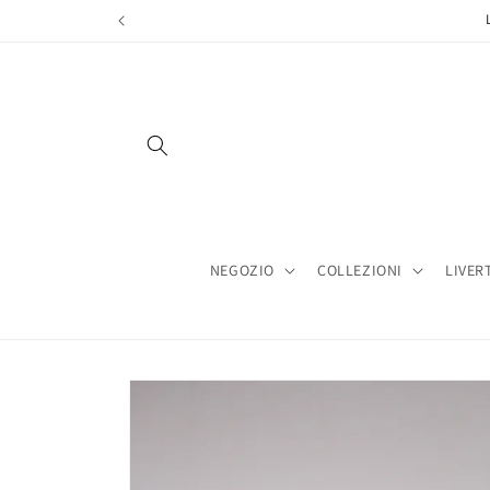
Vai
direttamente
ai contenuti
NEGOZIO
COLLEZIONI
LIVER
Passa alle
informazioni
sul prodotto