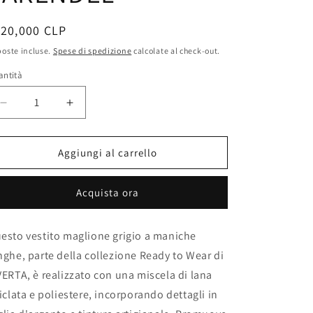
e
rezzo
120,000 CLP
o
oste incluse.
Spese di spedizione
calcolate al check-out.
g
stino
r
antità
a
Diminuisci
Aumenta
f
quantità
quantità
per
per
i
ABITO
ABITO
Aggiungi al carrello
c
MAGLIA
MAGLIA
EARENDEL
EARENDEL
a
Acquista ora
esto vestito maglione grigio a maniche
nghe, parte della collezione Ready to Wear di
VERTA, è realizzato con una miscela di lana
ciclata e poliestere, incorporando dettagli in